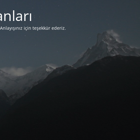
nları
Anlayışınız için teşekkür ederiz.