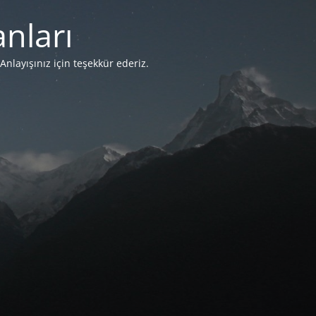
nları
Anlayışınız için teşekkür ederiz.