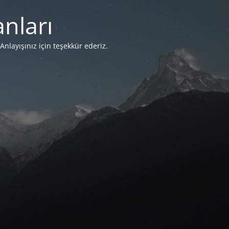
nları
Anlayışınız için teşekkür ederiz.