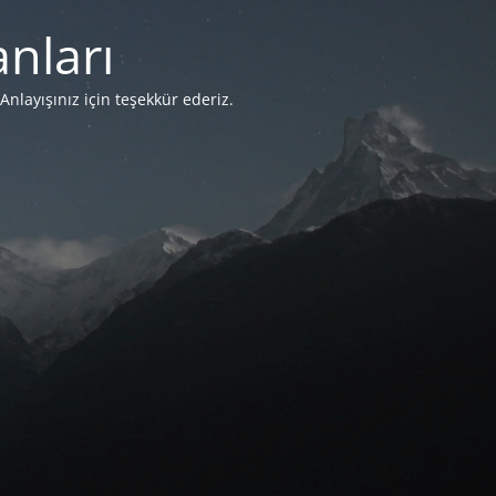
nları
Anlayışınız için teşekkür ederiz.