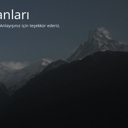
nları
Anlayışınız için teşekkür ederiz.