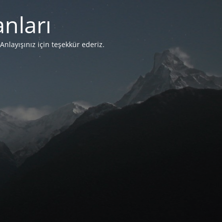
nları
Anlayışınız için teşekkür ederiz.