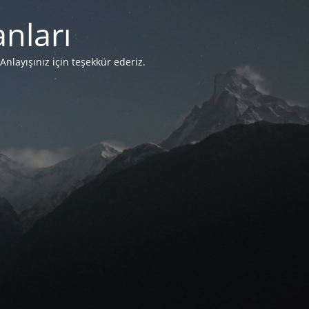
nları
Anlayışınız için teşekkür ederiz.