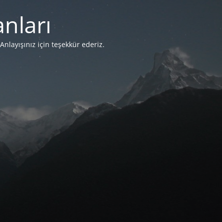
nları
Anlayışınız için teşekkür ederiz.