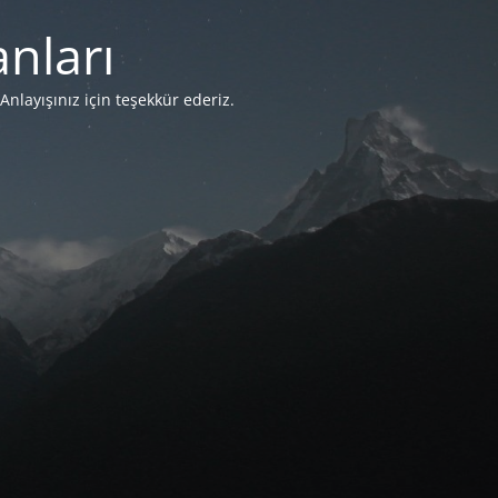
nları
Anlayışınız için teşekkür ederiz.