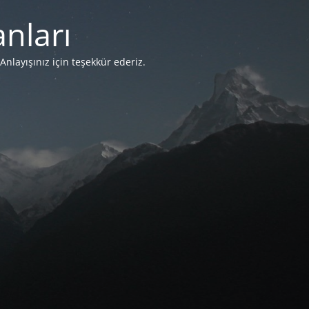
nları
Anlayışınız için teşekkür ederiz.