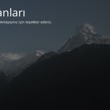
nları
Anlayışınız için teşekkür ederiz.