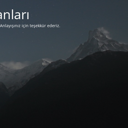
nları
Anlayışınız için teşekkür ederiz.