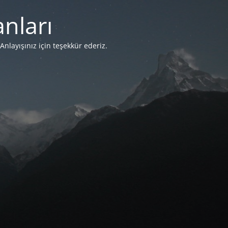
nları
Anlayışınız için teşekkür ederiz.