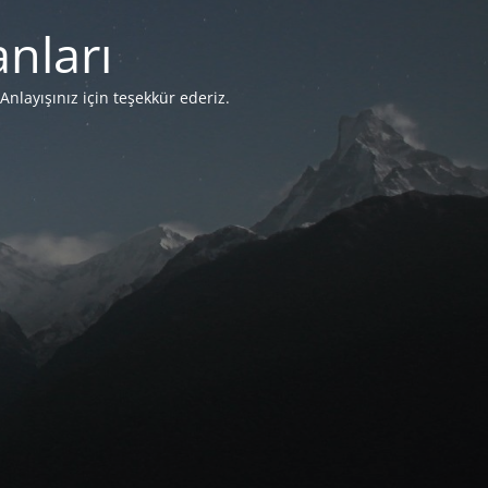
nları
Anlayışınız için teşekkür ederiz.