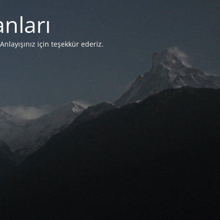
nları
Anlayışınız için teşekkür ederiz.