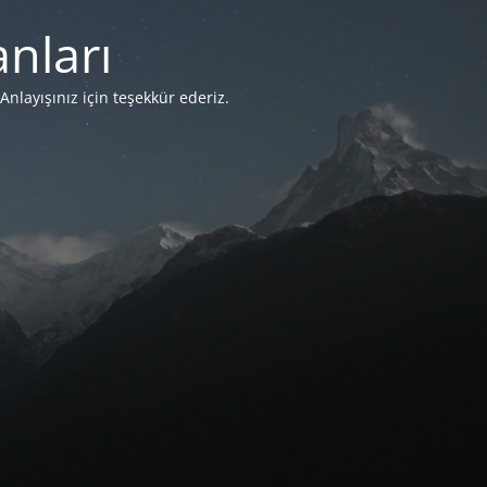
nları
Anlayışınız için teşekkür ederiz.