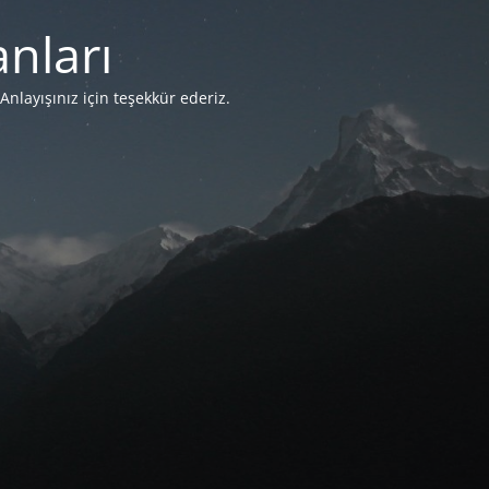
nları
Anlayışınız için teşekkür ederiz.