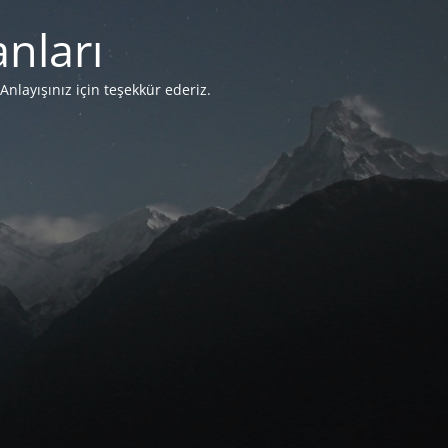
nları
Anlayışınız için teşekkür ederiz.