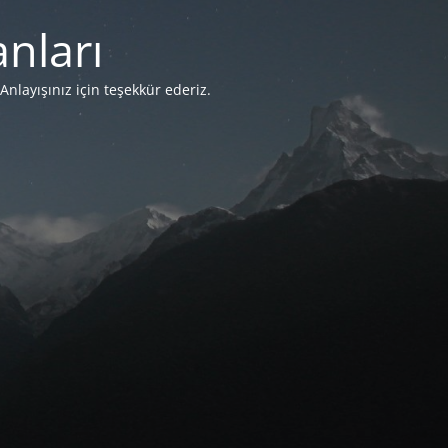
nları
Anlayışınız için teşekkür ederiz.