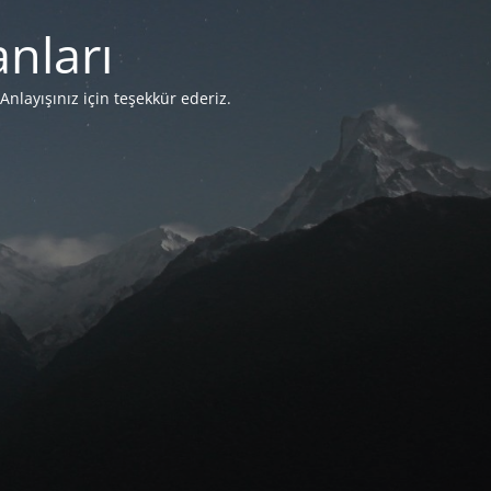
nları
Anlayışınız için teşekkür ederiz.