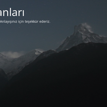
nları
Anlayışınız için teşekkür ederiz.